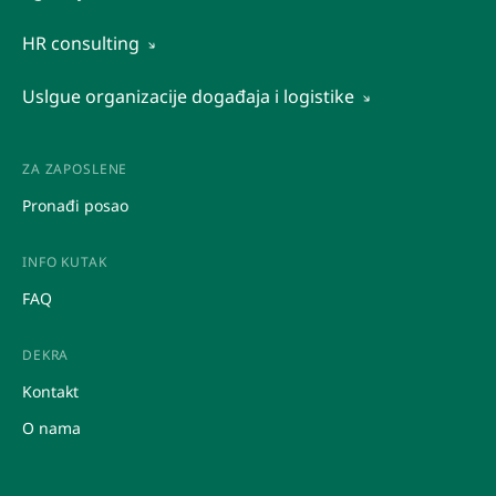
Agencijski rad
HR consulting
Outsourcing
Organizaciona dijagnostika
Uslgue organizacije događaja i logistike
Regrutacija i selekcija
Organizaciona dijagnostika
Promocije
Ustupanje radnika
Ostale HR usluge
Promocije
ZA ZAPOSLENE
Posredovanje pri zapošljavanju
Istraživanje tržišta
Pronađi posao
Procjene potencijala
INFO KUTAK
FAQ
DEKRA
Kontakt
O nama